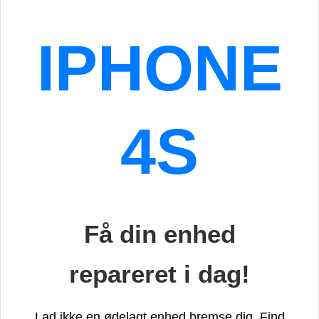
IPHONE
4S
Få din enhed
repareret i dag!
Lad ikke en ødelagt enhed bremse dig. Find