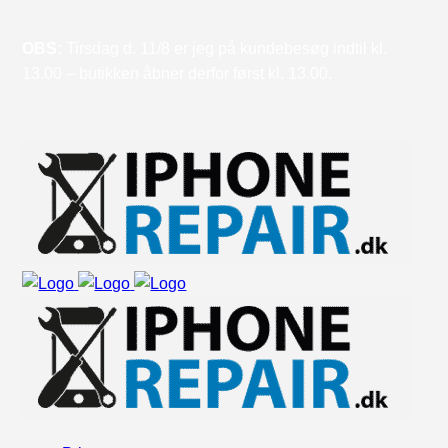
OBS:
Tirsdag d. 11/8 er jeg på kundebesøg indtil kl.
13.00 – butikken åbner derfor først kl. 13.00.