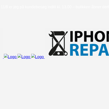
11/8 er jeg på kundebesøg indtil kl. 13.00 – butikken åbner derfor