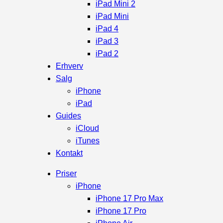
iPad Mini 2
iPad Mini
iPad 4
iPad 3
iPad 2
Erhverv
Salg
iPhone
iPad
Guides
iCloud
iTunes
Kontakt
Priser
iPhone
iPhone 17 Pro Max
iPhone 17 Pro