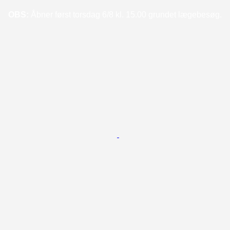
OBS:
Åbner først torsdag 6/8 kl. 15.00 grundet lægebesøg.